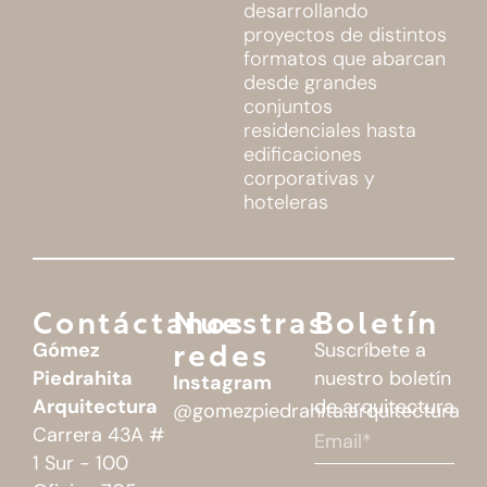
proyectos de distintos
formatos que abarcan
desde grandes
conjuntos
residenciales hasta
edificaciones
corporativas y
hoteleras
Contáctanos
Nuestras
Boletín
redes
Gómez
Suscríbete a
Piedrahita
nuestro boletín
Instagram
Arquitectura
de arquitectura
@gomezpiedrahita.arquitectura
Carrera 43A #
1 Sur - 100
Oficina 705